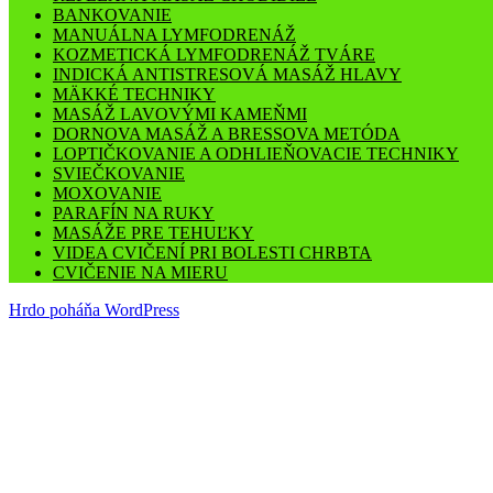
BANKOVANIE
MANUÁLNA LYMFODRENÁŽ
KOZMETICKÁ LYMFODRENÁŽ TVÁRE
INDICKÁ ANTISTRESOVÁ MASÁŽ HLAVY
MÄKKÉ TECHNIKY
MASÁŽ LAVOVÝMI KAMEŇMI
DORNOVA MASÁŽ A BRESSOVA METÓDA
LOPTIČKOVANIE A ODHLIEŇOVACIE TECHNIKY
SVIEČKOVANIE
MOXOVANIE
PARAFÍN NA RUKY
MASÁŽE PRE TEHUĽKY
VIDEA CVIČENÍ PRI BOLESTI CHRBTA
CVIČENIE NA MIERU
Hrdo poháňa WordPress