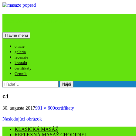
masaze poprad
Hľadať
Preskočiť
Hlavné menu
na
obsah
o mne
galeria
recenzie
kontakt
certifikaty
Cenník
Hľadať:
c1
30. augusta 2017
901 × 600
certifikaty
Nasledujúci obrázok
KLASICKÁ MASÁŽ
REFLEXNÁ MASÁŽ CHODIDIEL