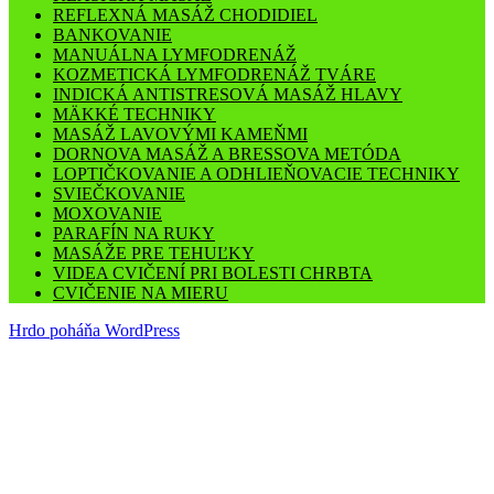
REFLEXNÁ MASÁŽ CHODIDIEL
BANKOVANIE
MANUÁLNA LYMFODRENÁŽ
KOZMETICKÁ LYMFODRENÁŽ TVÁRE
INDICKÁ ANTISTRESOVÁ MASÁŽ HLAVY
MÄKKÉ TECHNIKY
MASÁŽ LAVOVÝMI KAMEŇMI
DORNOVA MASÁŽ A BRESSOVA METÓDA
LOPTIČKOVANIE A ODHLIEŇOVACIE TECHNIKY
SVIEČKOVANIE
MOXOVANIE
PARAFÍN NA RUKY
MASÁŽE PRE TEHUĽKY
VIDEA CVIČENÍ PRI BOLESTI CHRBTA
CVIČENIE NA MIERU
Hrdo poháňa WordPress