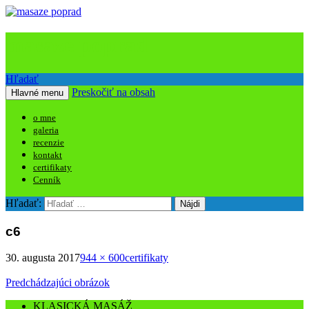
masaze poprad
Hľadať
Preskočiť na obsah
Hlavné menu
o mne
galeria
recenzie
kontakt
certifikaty
Cenník
Hľadať:
c6
30. augusta 2017
944 × 600
certifikaty
Predchádzajúci obrázok
KLASICKÁ MASÁŽ