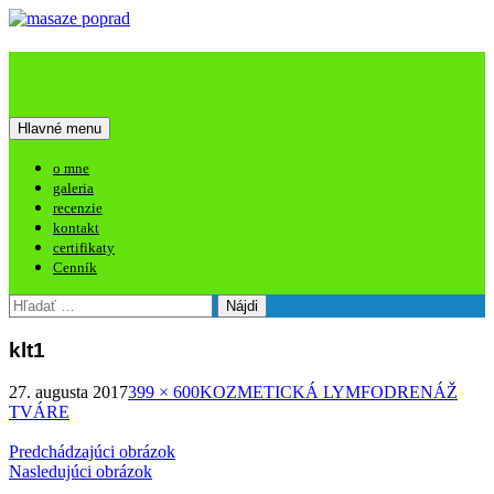
masaze poprad
Hľadať
Preskočiť
Hlavné menu
na
obsah
o mne
galeria
recenzie
kontakt
certifikaty
Cenník
Hľadať:
klt1
27. augusta 2017
399 × 600
KOZMETICKÁ LYMFODRENÁŽ
TVÁRE
Predchádzajúci obrázok
Nasledujúci obrázok