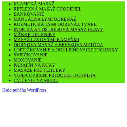
KLASICKÁ MASÁŽ
REFLEXNÁ MASÁŽ CHODIDIEL
BANKOVANIE
MANUÁLNA LYMFODRENÁŽ
KOZMETICKÁ LYMFODRENÁŽ TVÁRE
INDICKÁ ANTISTRESOVÁ MASÁŽ HLAVY
MÄKKÉ TECHNIKY
MASÁŽ LAVOVÝMI KAMEŇMI
DORNOVA MASÁŽ A BRESSOVA METÓDA
LOPTIČKOVANIE A ODHLIEŇOVACIE TECHNIKY
SVIEČKOVANIE
MOXOVANIE
PARAFÍN NA RUKY
MASÁŽE PRE TEHUĽKY
VIDEA CVIČENÍ PRI BOLESTI CHRBTA
CVIČENIE NA MIERU
Hrdo poháňa WordPress