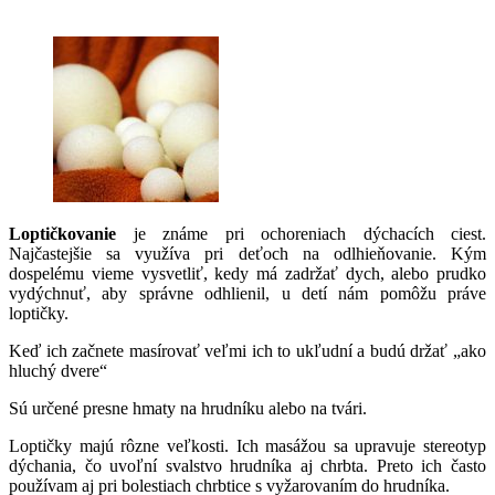
Loptičkovanie
je známe pri ochoreniach dýchacích ciest.
Najčastejšie sa využíva pri deťoch na odlhieňovanie. Kým
dospelému vieme vysvetliť, kedy má zadržať dych, alebo prudko
vydýchnuť, aby správne odhlienil, u detí nám pomôžu práve
loptičky.
Keď ich začnete masírovať veľmi ich to ukľudní a budú držať „ako
hluchý dvere“
Sú určené presne hmaty na hrudníku alebo na tvári.
Loptičky majú rôzne veľkosti. Ich masážou sa upravuje stereotyp
dýchania, čo uvoľní svalstvo hrudníka aj chrbta. Preto ich často
používam aj pri bolestiach chrbtice s vyžarovaním do hrudníka.