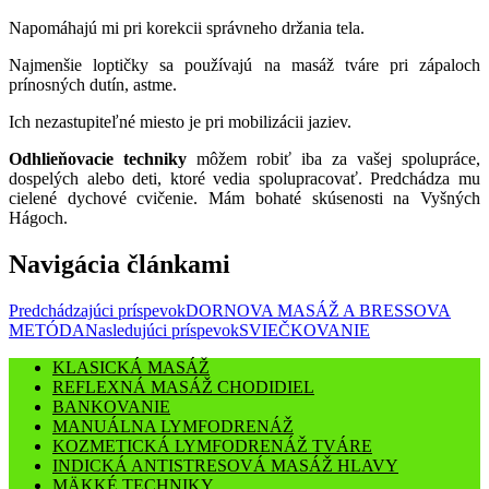
Napomáhajú mi pri korekcii správneho držania tela.
Najmenšie loptičky sa používajú na masáž tváre pri zápaloch
prínosných dutín, astme.
Ich nezastupiteľné miesto je pri mobilizácii jaziev.
Odhlieňovacie techniky
môžem robiť iba za vašej spolupráce,
dospelých alebo deti, ktoré vedia spolupracovať. Predchádza mu
cielené dychové cvičenie. Mám bohaté skúsenosti na Vyšných
Hágoch.
Navigácia článkami
Predchádzajúci príspevok
DORNOVA MASÁŽ A BRESSOVA
METÓDA
Nasledujúci príspevok
SVIEČKOVANIE
KLASICKÁ MASÁŽ
REFLEXNÁ MASÁŽ CHODIDIEL
BANKOVANIE
MANUÁLNA LYMFODRENÁŽ
KOZMETICKÁ LYMFODRENÁŽ TVÁRE
INDICKÁ ANTISTRESOVÁ MASÁŽ HLAVY
MÄKKÉ TECHNIKY