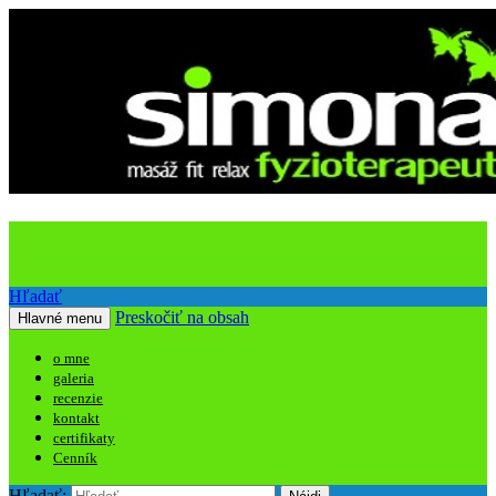
masaze poprad
Hľadať
Preskočiť na obsah
Hlavné menu
o mne
galeria
recenzie
kontakt
certifikaty
Cenník
Hľadať: