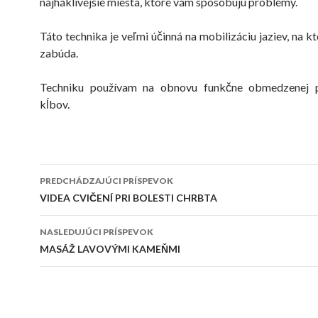
najháklivejšie miesta, ktoré vám spôsobujú problémy.
Táto technika je veľmi účinná na mobilizáciu jaziev, na k
zabúda.
Techniku používam na obnovu funkčne obmedzenej p
kĺbov.
Navigácia
PREDCHÁDZAJÚCI PRÍSPEVOK
článkami
VIDEA CVIČENÍ PRI BOLESTI CHRBTA
NASLEDUJÚCI PRÍSPEVOK
MASÁŽ LAVOVÝMI KAMEŇMI