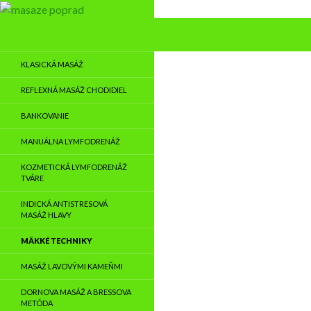
Hľadať
masaze poprad
KLASICKÁ MASÁŽ
REFLEXNÁ MASÁŽ CHODIDIEL
BANKOVANIE
MANUÁLNA LYMFODRENÁŽ
KOZMETICKÁ LYMFODRENÁŽ
TVÁRE
INDICKÁ ANTISTRESOVÁ
MASÁŽ HLAVY
MÄKKÉ TECHNIKY
MASÁŽ LAVOVÝMI KAMEŇMI
DORNOVA MASÁŽ A BRESSOVA
METÓDA