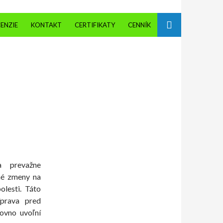
ENZIE
KONTAKT
CERTIFIKATY
CENNÍK
a prevažne
xné zmeny na
olesti. Táto
íprava pred
rovno uvoľní