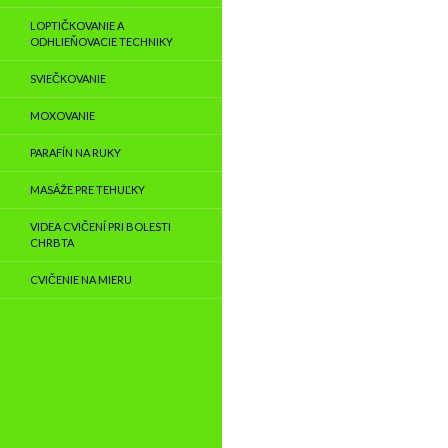
LOPTIČKOVANIE A
ODHLIEŇOVACIE TECHNIKY
SVIEČKOVANIE
MOXOVANIE
PARAFÍN NA RUKY
MASÁŽE PRE TEHUĽKY
VIDEA CVIČENÍ PRI BOLESTI
CHRBTA
CVIČENIE NA MIERU