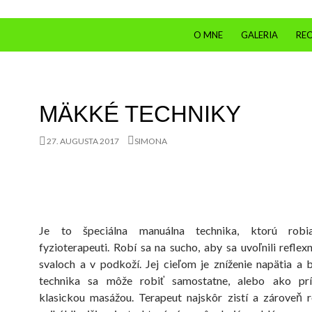
PRESKOČIŤ NA OBSAH
O MNE
GALERIA
REC
MÄKKÉ TECHNIKY
27. AUGUSTA 2017
SIMONA
Je to špeciálna manuálna technika, ktorú robi
fyzioterapeuti. Robí sa na sucho, aby sa uvoľnili refle
svaloch a v podkoží. Jej cieľom je zníženie napätia a b
technika sa môže robiť samostatne, alebo ako pr
klasickou masážou. Terapeut najskôr zistí a zároveň 