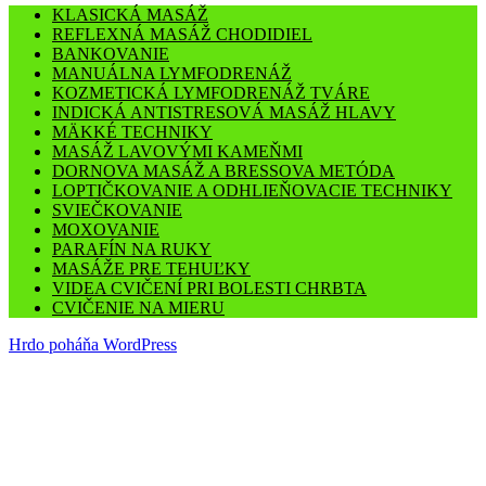
KLASICKÁ MASÁŽ
REFLEXNÁ MASÁŽ CHODIDIEL
BANKOVANIE
MANUÁLNA LYMFODRENÁŽ
KOZMETICKÁ LYMFODRENÁŽ TVÁRE
INDICKÁ ANTISTRESOVÁ MASÁŽ HLAVY
MÄKKÉ TECHNIKY
MASÁŽ LAVOVÝMI KAMEŇMI
DORNOVA MASÁŽ A BRESSOVA METÓDA
LOPTIČKOVANIE A ODHLIEŇOVACIE TECHNIKY
SVIEČKOVANIE
MOXOVANIE
PARAFÍN NA RUKY
MASÁŽE PRE TEHUĽKY
VIDEA CVIČENÍ PRI BOLESTI CHRBTA
CVIČENIE NA MIERU
Hrdo poháňa WordPress