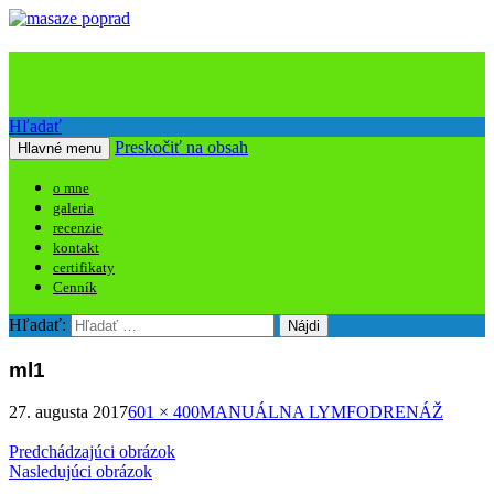
masaze poprad
Hľadať
Preskočiť na obsah
Hlavné menu
o mne
galeria
recenzie
kontakt
certifikaty
Cenník
Hľadať:
ml1
27. augusta 2017
601 × 400
MANUÁLNA LYMFODRENÁŽ
Predchádzajúci obrázok
Nasledujúci obrázok