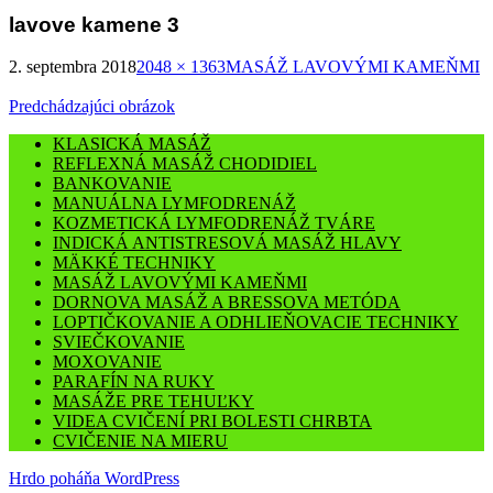
lavove kamene 3
2. septembra 2018
2048 × 1363
MASÁŽ LAVOVÝMI KAMEŇMI
Predchádzajúci obrázok
KLASICKÁ MASÁŽ
REFLEXNÁ MASÁŽ CHODIDIEL
BANKOVANIE
MANUÁLNA LYMFODRENÁŽ
KOZMETICKÁ LYMFODRENÁŽ TVÁRE
INDICKÁ ANTISTRESOVÁ MASÁŽ HLAVY
MÄKKÉ TECHNIKY
MASÁŽ LAVOVÝMI KAMEŇMI
DORNOVA MASÁŽ A BRESSOVA METÓDA
LOPTIČKOVANIE A ODHLIEŇOVACIE TECHNIKY
SVIEČKOVANIE
MOXOVANIE
PARAFÍN NA RUKY
MASÁŽE PRE TEHUĽKY
VIDEA CVIČENÍ PRI BOLESTI CHRBTA
CVIČENIE NA MIERU
Hrdo poháňa WordPress